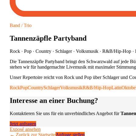
Band / Trio
Tannenzäpfle Partyband
Rock · Pop · Country · Schlager · Volksmusik · R&B/Hip-Hop · L
Die Tannenzäpfle Partyband bringt den Schwarzwald auf jede Büh
stehen wir für handgemachte Livemusik mit maximaler Stimmungs
Unser Repertoire reicht von Rock und Pop über Schlager und Coun
Rock
Pop
Country
Schlager
Volksmusik
R&B/Hip-Hop
Latin
Oktober
Interesse an einer Buchung?
Kontaktieren Sie uns für ein unverbindliches Angebot für
Tannen
Jetzt anfragen
Exposé ansehen
← Zurück zur Startseite
Anfrage stellen