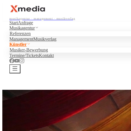
musikagentur · management · musikverlag
Start
Anfrage
Musikagentur
Referenzen
Management
Musikverlag
Künstler
Musiker-Bewerbung
Termine/Tickets
Kontakt