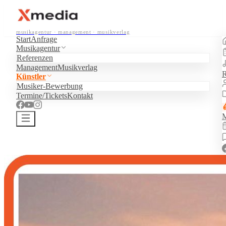
musikagentur · management · musikverlag
Start
Anfrage
Musikagentur
Referenzen
Management
Musikverlag
R
Künstler
Musiker-Bewerbung
Termine/Tickets
Kontakt
M