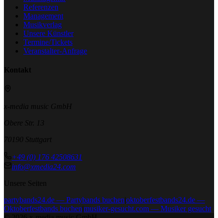
Referenzen
Management
Musikverlag
Unsere Künstler
Termine/Tickets
Veranstalter-Anfrage
Kontakt
x-media music GmbH
Obere Str. 13
70190 Stuttgart
+49 (0) 176 42508631
info@xmedia24.com
Unsere Seiten
partybands24.de — Partybands buchen
|
oktoberfestbands24.de —
Oktoberfestbands buchen
|
musiker-gesucht.com — Musiker gesucht
©
2026
x-media music GmbH