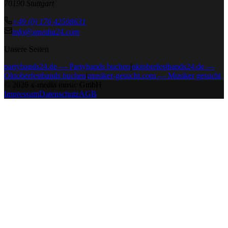
70190 Stuttgart
+49 (0) 176 42508631
info@xmedia24.com
Unsere Seiten
partybands24.de — Partybands buchen
|
oktoberfestbands24.de —
Oktoberfestbands buchen
|
musiker-gesucht.com — Musiker gesucht
©
2026
x-media music GmbH
Impressum
Datenschutz
AGB