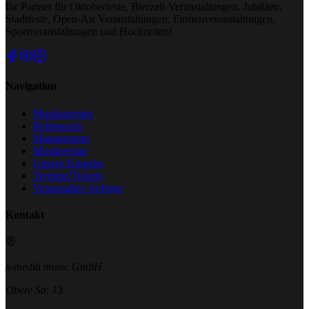
Ihr Partner für Oktoberfeste, Bierzelt-Veranstaltungen, Jubiläen,
Stadtfeste, Open-Air Veranstaltungen, Firmenveranstaltungen,
Sportveranstaltungen und Hochzeiten!
Navigation
Musikagentur
Referenzen
Management
Musikverlag
Unsere Künstler
Termine/Tickets
Veranstalter-Anfrage
Kontakt
x-media music GmbH
Obere Str. 13