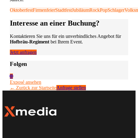
Oktoberfest
Firmenfeier
Stadtfest
Jubiläum
Rock
Pop
Schlager
Volks
Interesse an einer Buchung?
Kontaktieren Sie uns für ein unverbindliches Angebot für
Hofbräu-Regiment
bei Ihrem Event.
Jetzt anfragen
Folgen
🌐
Exposé ansehen
← Zurück zur Startseite
Anfrage stellen