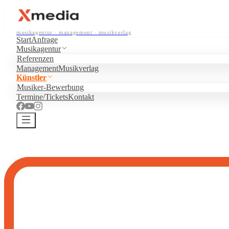
musikagentur · management · musikverlag
Start
Anfrage
Musikagentur
Referenzen
Management
Musikverlag
Künstler
Musiker-Bewerbung
Termine/Tickets
Kontakt