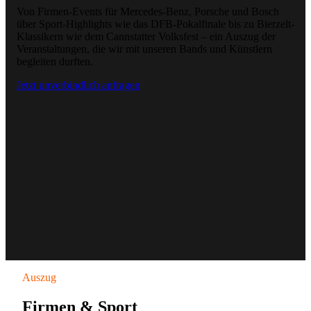
Von Firmen-Events für Mercedes-Benz, Porsche und Bosch
über Sport-Highlights wie das DFB-Pokalfinale bis zu Bierzelt-
Klassikern wie dem Cannstatter Volksfest – ein Auszug der
Veranstaltungen, die wir mit unseren Bands und Künstlern
begleiten durften.
Jetzt unverbindlich anfragen
Auszug
Firmen & Sport