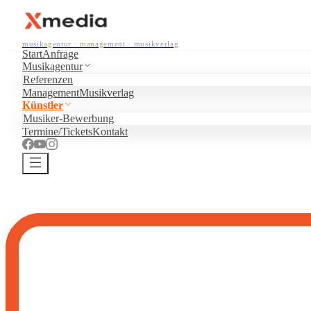
musikagentur · management · musikverlag
Start
Anfrage
Musikagentur
Referenzen
Management
Musikverlag
Künstler
Musiker-Bewerbung
Termine/Tickets
Kontakt