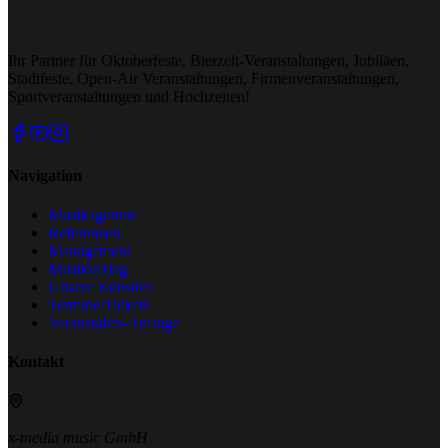
Ihr Partner für Oktoberfeste, Bierzelt-Veranstaltungen, Jubiläen,
Stadtfeste, Open-Air Veranstaltungen, Firmenveranstaltungen,
Sportveranstaltungen und Hochzeiten!
Navigation
Musikagentur
Referenzen
Management
Musikverlag
Unsere Künstler
Termine/Tickets
Veranstalter-Anfrage
Kontakt
x-media music GmbH