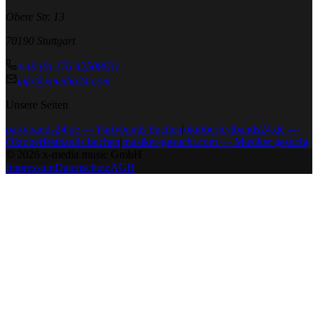
Obere Str. 13
70190 Stuttgart
+49 (0) 176 42508631
info@xmedia24.com
Unsere Seiten
partybands24.de — Partybands buchen
|
oktoberfestbands24.de —
Oktoberfestbands buchen
|
musiker-gesucht.com — Musiker gesucht
©
2026
x-media music GmbH
Impressum
Datenschutz
AGB